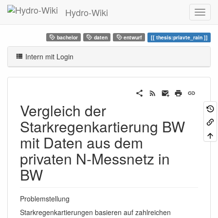
Hydro-Wiki
bachelor
daten
entwurf
thesis:priavte_rain
Intern mit Login
Vergleich der
Starkregenkartierung BW
mit Daten aus dem
privaten N-Messnetz in
BW
Problemstellung
Starkregenkartierungen basieren auf zahlreichen