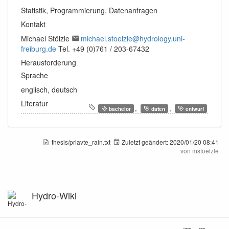
Statistik, Programmierung, Datenanfragen
Kontakt
Michael Stölzle
michael.stoelzle@hydrology.uni-
freiburg.de
Tel. +49 (0)761 / 203-67432
Herausforderung
Sprache
englisch, deutsch
Literatur
,
,
bachelor
daten
entwurf
thesis/priavte_rain.txt
Zuletzt geändert:
2020/01/20 08:41
von
mstoelzle
Hydro-Wiki