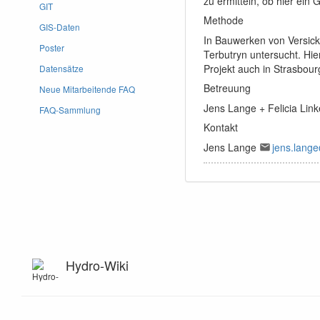
zu ermitteln, ob hier ein
GIT
Methode
GIS-Daten
In Bauwerken von Versic
Poster
Terbutryn untersucht. Hi
Projekt auch in Strasbour
Datensätze
Betreuung
Neue Mitarbeitende FAQ
Jens Lange + Felicia Link
FAQ-Sammlung
Kontakt
Jens Lange
jens.lange
Hydro-Wiki