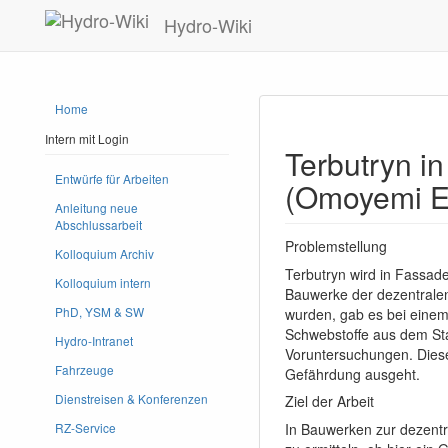
Hydro-Wiki
Home
Intern mit Login
Terbutryn 
Entwürfe für Arbeiten
(Omoyemi E
Anleitung neue
Abschlussarbeit
Problemstellung
Kolloquium Archiv
Terbutryn wird in Fassade
Kolloquium intern
Bauwerke der dezentrale
PhD, YSM & SW
wurden, gab es bei einem
Schwebstoffe aus dem Stad
Hydro-Intranet
Voruntersuchungen. Diese
Fahrzeuge
Gefährdung ausgeht.
Dienstreisen & Konferenzen
Ziel der Arbeit
In Bauwerken zur dezentr
RZ-Service