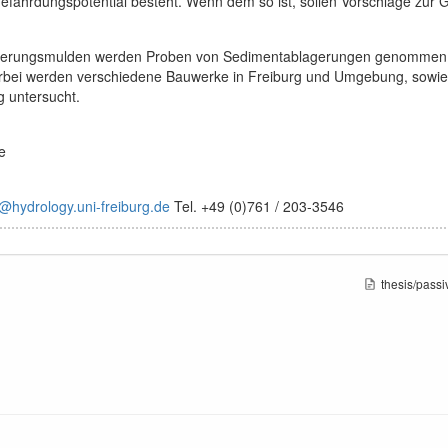
 Gefährdungspotential besteht. Wenn dem so ist, sollen Vorschläge zur
kerungsmulden werden Proben von Sedimentablagerungen genommen un
erbei werden verschiedene Bauwerke in Freiburg und Umgebung, sowie
g untersucht.
e
@hydrology.uni-freiburg.de
Tel. +49 (0)761 / 203-3546
thesis/pass