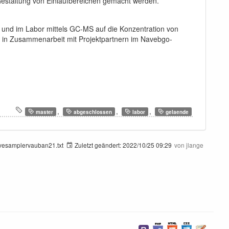
 Gestaltung von Einlaufbereichen gemacht werden.
d im Labor mittels GC-MS auf die Konzentration von
 in Zusammenarbeit mit Projektpartnern im Navebgo-
,
,
,
master
abgeschlossen
labor
gelaende
ivesamplervauban21.txt
Zuletzt geändert:
2022/10/25 09:29
von
jlange