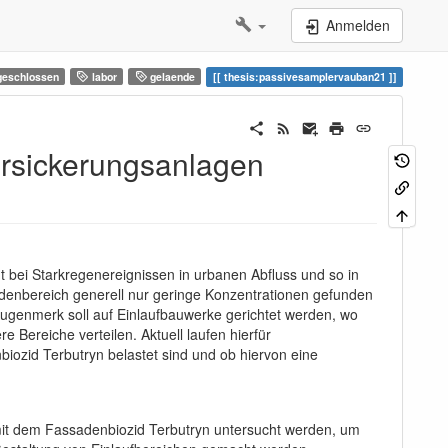
Anmelden
eschlossen
labor
gelaende
thesis:passivesamplervauban21
rsickerungsanlagen
t bei Starkregenereignissen in urbanen Abfluss und so in
enbereich generell nur geringe Konzentrationen gefunden
Augenmerk soll auf Einlaufbauwerke gerichtet werden, wo
 Bereiche verteilen. Aktuell laufen hierfür
iozid Terbutryn belastet sind und ob hiervon eine
mit dem Fassadenbiozid Terbutryn untersucht werden, um